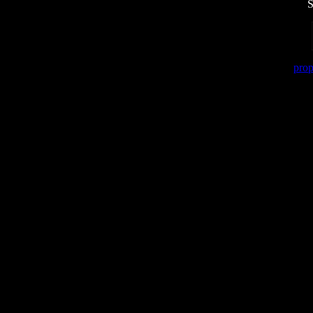
S
prop