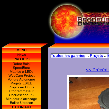
MENU
News
Toutes les galeries
::
Projets
::
PROJETS
Robot Balai
SpeedBoat
<< Précéd
Matrice à LEDs
WebCam Project
Voiture Autonome
Projets ESIEE
Projets en Cours
Programmateur
Oscilloscope PC
Minuteur d'arrosage
Balise Ultrason
TUTORIAUX