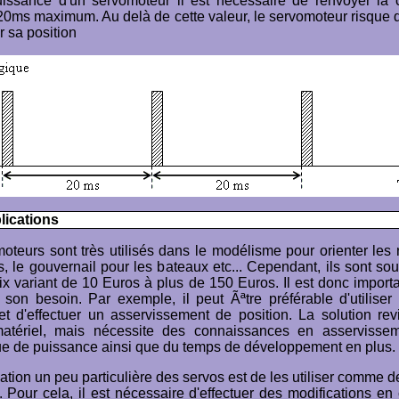
puissance d'un servomoteur il est nécessaire de renvoyer l
 20ms maximum. Au delà de cette valeur, le servomoteur risque 
r sa position
lications
oteurs sont très utilisés dans le modélisme pour orienter les
es, le gouvernail pour les bateaux etc... Cependant, ils sont so
ix variant de 10 Euros à plus de 150 Euros. Il est donc import
 son besoin. Par exemple, il peut Ãªtre préférable d'utilise
et d'effectuer un asservissement de position. La solution re
atériel, mais nécessite des connaissances en asservisse
ue de puissance ainsi que du temps de développement en plus.
ation un peu particulière des servos est de les utiliser comme 
. Pour cela, il est nécessaire d'effectuer des modifications en