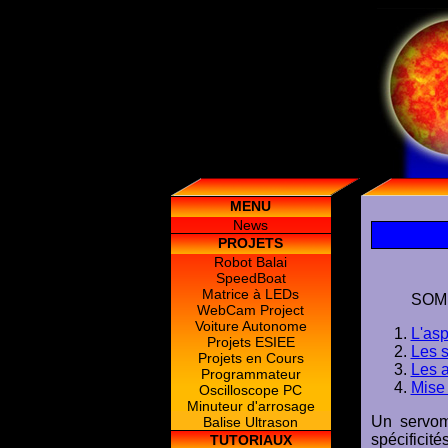
MENU
News
PROJETS
Robot Balai
SpeedBoat
Matrice à LEDs
SOM
WebCam Project
Voiture Autonome
L'asp
Projets ESIEE
Les 
Projets en Cours
Les a
Programmateur
Mise
Oscilloscope PC
Minuteur d'arrosage
Un servom
Balise Ultrason
spécificité
TUTORIAUX