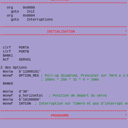
****************************************************************
    org     0x0000

      goto    Init        

    org     0x0004

      goto    Interruptions

****************************************************************

                        INITIALISATION                         *

****************************************************************


  clrf    PORTA

  clrf    PORTB

 BANK1

  bcf     SERVO1

it des Options

  movlw   b'11000101'

  movwf   OPTION_REG 
; Pull-up disabled, Prescaler sur Tmr0 a 1:
; 200ns * 256 * 32 * 6 = 10ms
 BANK0

  movlw   d'30'

  movwf   p_horizontal   
; Position de depart du servo
  movlw   b'10100000'

  movwf   INTCON  
; Interruption sur Timer0 et pas d'interrupt ex
****************************************************************

                          PROGRAMME                            *
