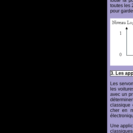
toute la 
toutes les
pour garde
3. Les app
Les servom
les voitur
avec un pr
déterminer
classique 
cher en m
électroniq
Une applic
classiques