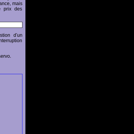
sance, mais
e prix des
stion d'un
nterruption
servo.