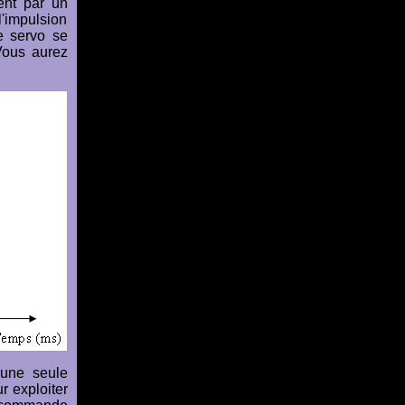
ent par un
'impulsion
le servo se
 Vous aurez
 une seule
r exploiter