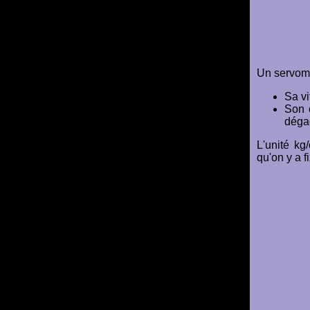
Un servomo
Sa vi
Son c
dégag
L'unité kg
qu'on y a f