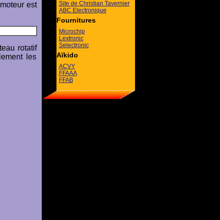
Site de Christian Tavernier
omoteur est
ABC Electronique
Fournitures
Microchip
Lextronic
Selectronic
eau rotatif
Aïkido
lement les
ACVY
FFAAA
FFAB