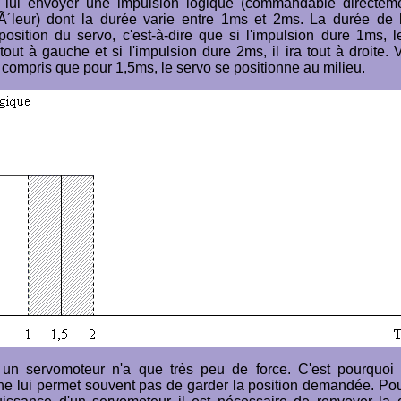
de lui envoyer une impulsion logique (commandable directem
Ã´leur) dont la durée varie entre 1ms et 2ms. La durée de l
 position du servo, c'est-à-dire que si l'impulsion dure 1ms, 
tout à gauche et si l'impulsion dure 2ms, il ira tout à droite.
compris que pour 1,5ms, le servo se positionne au milieu.
 un servomoteur n'a que très peu de force. C'est pourquoi
ne lui permet souvent pas de garder la position demandée. Pou