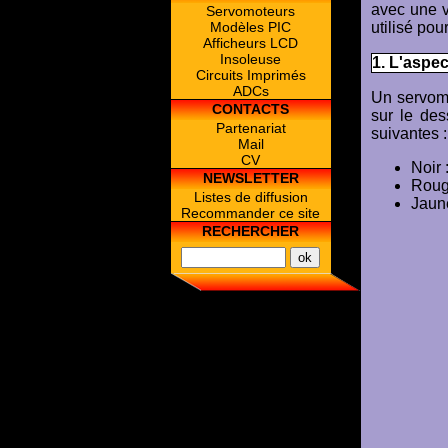
avec une v
Servomoteurs
Modèles PIC
utilisé pou
Afficheurs LCD
Insoleuse
1. L'aspe
Circuits Imprimés
ADCs
Un servomo
CONTACTS
sur le des
Partenariat
suivantes :
Mail
CV
Noir 
NEWSLETTER
Rouge
Listes de diffusion
Jaun
Recommander ce site
RECHERCHER