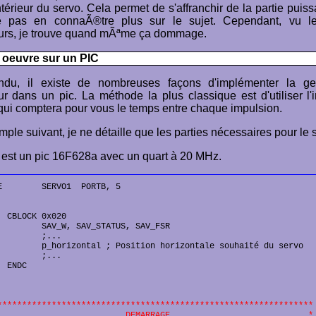
ntérieur du servo. Cela permet de s'affranchir de la partie puis
e pas en connaÃ®tre plus sur le sujet. Cependant, vu l
urs, je trouve quand mÃªme ça dommage.
n oeuvre sur un PIC
ndu, il existe de nombreuses façons d'implémenter la ge
r dans un pic. La méthode la plus classique est d'utiliser l'i
 qui comptera pour vous le temps entre chaque impulsion.
ple suivant, je ne détaille que les parties nécessaires pour le 
 est un pic 16F628a avec un quart à 20 MHz.
E        SERVO1  PORTB, 5

  CBLOCK 0x020

         SAV_W, SAV_STATUS, SAV_FSR

         ;...

         p_horizontal ; Position horizontale souhaité du servo

         ;...

 ENDC

****************************************************************
                          DEMARRAGE                            *