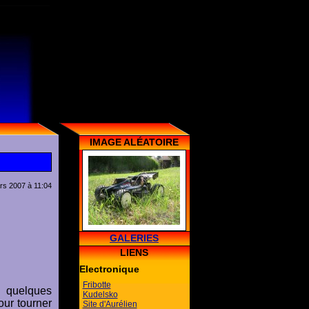
IMAGE ALÉATOIRE
rs 2007 à 11:04
GALERIES
LIENS
Electronique
Fribotte
c quelques
Kudelsko
our tourner
Site d'Aurélien