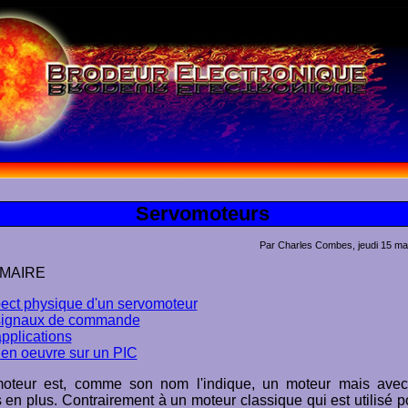
Servomoteurs
Par Charles Combes, jeudi 15 ma
MAIRE
ect physique d'un servomoteur
signaux de commande
pplications
 en oeuvre sur un PIC
oteur est, comme son nom l'indique, un moteur mais ave
s en plus. Contrairement à un moteur classique qui est utilisé p