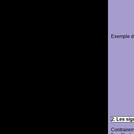
Exemple d
2. Les s
Contrairem