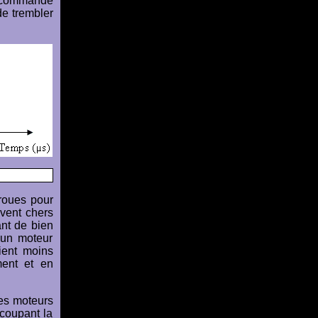
a commande
de trembler
 roues pour
uvent chers
ant de bien
r un moteur
vient moins
ment et en
des moteurs
 coupant la