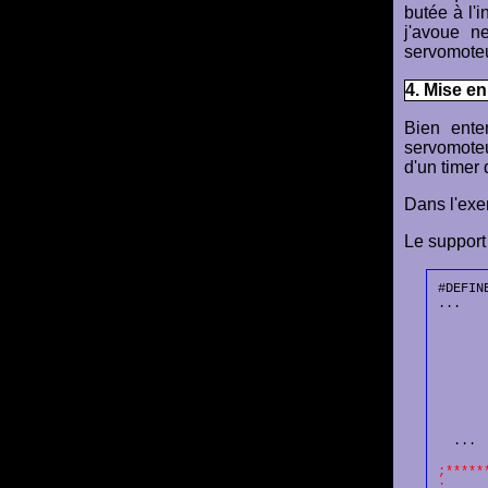
butée à l'i
j'avoue n
servomote
4. Mise e
Bien ente
servomoteu
d'un timer
Dans l'exem
Le support
#DEFIN
...

      
      
      
      
      
       
  ...

;*****
;     