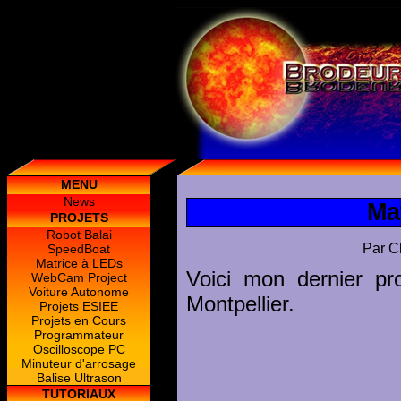
MENU
News
Ma
PROJETS
Robot Balai
Par C
SpeedBoat
Matrice à LEDs
Voici mon dernier pr
WebCam Project
Voiture Autonome
Montpellier.
Projets ESIEE
Projets en Cours
Programmateur
Oscilloscope PC
Minuteur d'arrosage
Balise Ultrason
TUTORIAUX