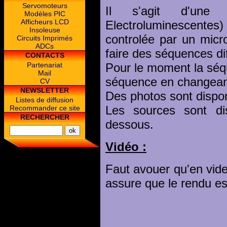
Servomoteurs
Il s'agit d'une
Modèles PIC
Afficheurs LCD
Electroluminescentes)
Insoleuse
controlée par un micr
Circuits Imprimés
ADCs
faire des séquences di
CONTACTS
Partenariat
Pour le moment la séqu
Mail
séquence en changean
CV
NEWSLETTER
Des photos sont disponi
Listes de diffusion
Les sources sont dis
Recommander ce site
RECHERCHER
dessous.
Vidéo :
Faut avouer qu'en vide
assure que le rendu e