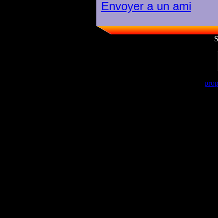
Envoyer a un ami
S
prop