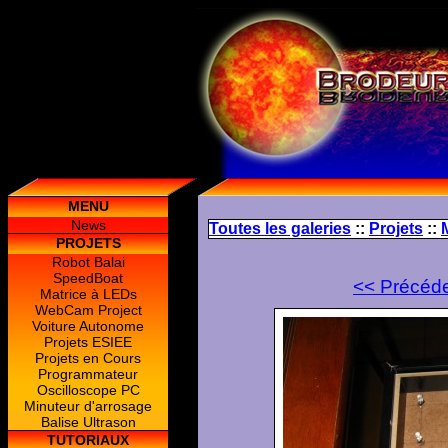
MENU
News
Toutes les galeries
::
Projets
::
PROJETS
Robot Balai
SpeedBoat
<< Précéd
Matrice à LEDs
WebCam Project
Voiture Autonome
Projets ESIEE
Projets en Cours
Programmateur
Oscilloscope PC
Minuteur d'arrosage
Balise Ultrason
TUTORIAUX