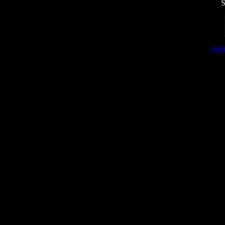
S
prop