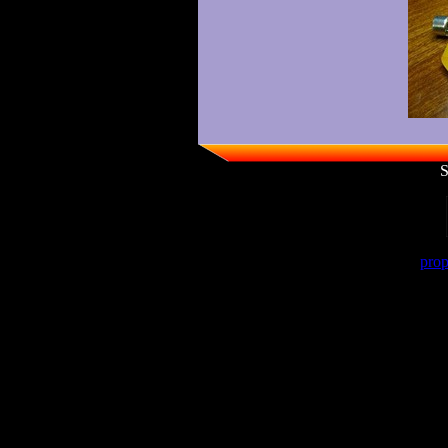
S
prop