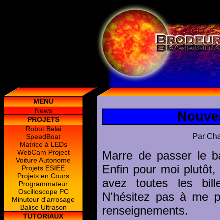
MENU
News
Nouvea
PROJETS
Robot Balai
Par Cha
SpeedBoat
Matrice à LEDs
WebCam Project
Marre de passer le ba
Voiture Autonome
Enfin pour moi plutôt,
Projets ESIEE
Projets en Cours
avez toutes les bill
Programmateur
Oscilloscope PC
N'hésitez pas à me p
Minuteur d'arrosage
Balise Ultrason
renseignements.
TUTORIAUX