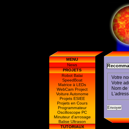
MENU
News
Recommand
PROJETS
Robot Balai
Votre no
SpeedBoat
Votre ad
Matrice à LEDs
Nom de v
WebCam Project
L'adress
Voiture Autonome
Projets ESIEE
Projets en Cours
Programmateur
Oscilloscope PC
Minuteur d'arrosage
Balise Ultrason
TUTORIAUX