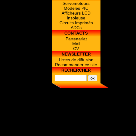
Servomoteurs
Modèles PIC
Afficheurs LCD
Insoleuse
Circuits Imprimés
ADCs
CONTACTS
Partenariat
Mail
CV
NEWSLETTER
Listes de diffusion
Recommander ce site
RECHERCHER