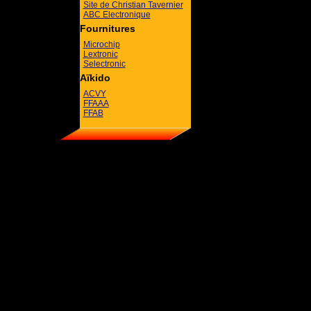
Site de Christian Tavernier
ABC Electronique
Fournitures
Microchip
Lextronic
Selectronic
Aïkido
ACVY
FFAAA
FFAB