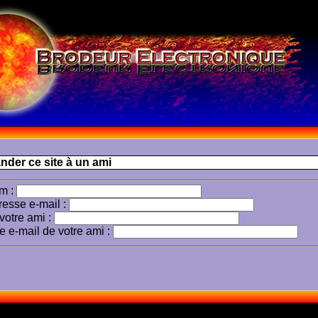
er ce site à un ami
m :
resse e-mail :
otre ami :
e e-mail de votre ami :