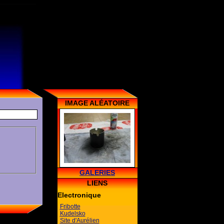
IMAGE ALÉATOIRE
GALERIES
LIENS
Electronique
Fribotte
Kudelsko
Site d'Aurélien